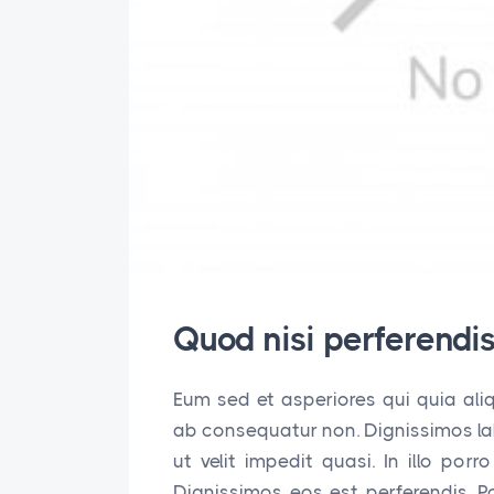
Quod nisi perferendi
Eum sed et asperiores qui quia ali
ab consequatur non. Dignissimos lab
ut velit impedit quasi. In illo po
Dignissimos eos est perferendis. 