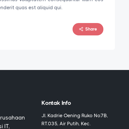
derit quas est aliquid qui.
Share
Kontak Info
Jl. Kadrie Oening Ruko No.7B,
erusahaan
RT.035, Air Putih, Kec.
 IT,