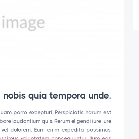
s nobis quia tempora unde.
quam porro excepturi. Perspiciatis harum est
ore laudantium quis. Rerum eligendi iure iure
rro vel dolorem. Eum enim expedita possimus.
Possimus voluptatem consequuntur illum eos