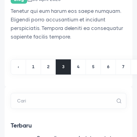
Tenetur qui eum harum eos saepe numquam.
Eligendi porro accusantium et incidunt
perspiciatis. Tempora deleniti ea consequatur
sapiente facilis tempore.
‹
1
2
3
4
5
6
7
Cari
Terbaru