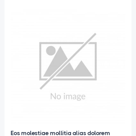
Eos molestiae mollitia alias dolorem